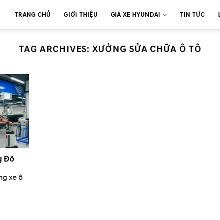
TRANG CHỦ
GIỚI THIỆU
GIÁ XE HYUNDAI
TIN TỨC
TAG ARCHIVES:
XƯỞNG SỬA CHỮA Ô TÔ
g Đô
ng xe ô