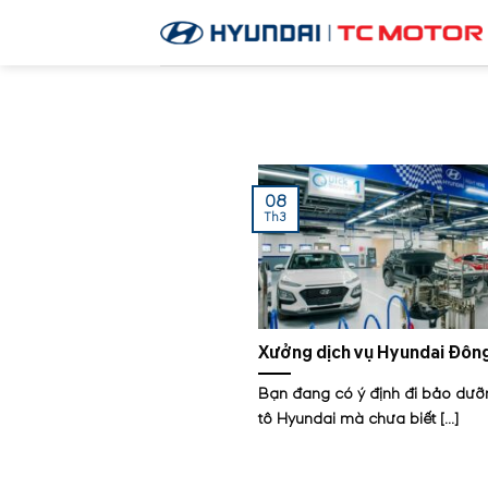
Skip
to
content
08
Th3
Xưởng dịch vụ Hyundai Đôn
Bạn đang có ý định đi bảo dưỡ
tô Hyundai mà chưa biết [...]