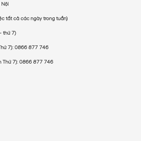
 Nội
c tất cả các ngày trong tuần)
- thứ 7)
Thứ 7): 0866 877 746
ến Thứ 7): 0866 877 746