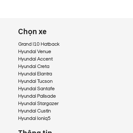
Chọn xe
Grand I10 Hatback
Hyundai Venue
Hyundai Accent
Hyundai Creta
Hyundai Elantra
Hyundai Tucson
Hyundai Santafe
Hyundai Palisade
Hyundai Stargazer
Hyundai Custin
Hyundai Ioniq5