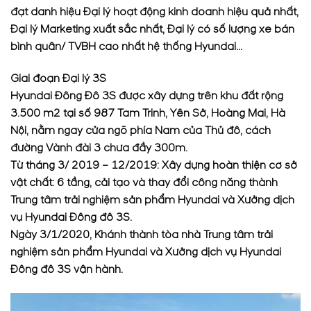
đạt danh hiệu Đại lý hoạt động kinh doanh hiệu quả nhất,
Đại lý Marketing xuất sắc nhất, Đại lý có số lượng xe bán
bình quân/ TVBH cao nhất hệ thống Hyundai…
Giai đoạn Đại lý 3S
Hyundai Đông Đô 3S được xây dựng trên khu đất rộng
3.500 m2 tại số 987 Tam Trinh, Yên Sở, Hoàng Mai, Hà
Nội, nằm ngay cửa ngõ phía Nam của Thủ đô, cách
đường Vành đài 3 chưa đầy 300m.
Từ tháng 3/ 2019 – 12/2019: Xây dựng hoàn thiện cơ sở
vật chất: 6 tầng, cải tạo và thay đổi công năng thành
Trung tâm trải nghiệm sản phẩm Hyundai và Xưởng dịch
vụ Hyundai Đông đô 3S.
Ngày 3/1/2020, Khánh thành tòa nhà Trung tâm trải
nghiệm sản phẩm Hyundai và Xưởng dịch vụ Hyundai
Đông đô 3S vận hành.