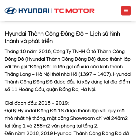
Skip
to
content
Hyundai Thành Công Đông Đô – Lịch sử hình
thành và phát triển
Tháng 10 năm 2016, Công Ty TNHH Ô tô Thành Công
Đông Đô (Hyundai Thành Công Đông Đô) được thành lập
với tên gọi “Đông Đô” là tên gọi cổ xưa của kinh thành
Thăng Long – Hà Nội thời nhà Hồ (1397 – 1407). Hyundai
Thành Công Đông Đô được đầu tư xây dựng tại địa điểm
số 11 Hoàng Cầu, quận Đống Đa, Hà Nội.
Giai đoạn đầu: 2016 – 2019:
Đại lý Hyundai Đông Đô 1S được thành lập với quy mô
nhỏ nhất hệ thống, mặt bằng Showroom chỉ với 248m2
tại tầng 1 và 288m2 văn phòng tại tầng 2.
Đến năm 2018, 2019 Hyundai Thành Công Đông Đô đã