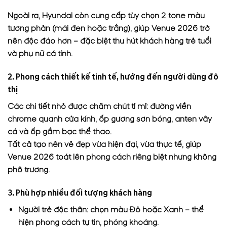
Ngoài ra, Hyundai còn cung cấp tùy chọn 2 tone màu
tương phản (mái đen hoặc trắng), giúp Venue 2026 trở
nên độc đáo hơn – đặc biệt thu hút khách hàng trẻ tuổi
và phụ nữ cá tính.
2. Phong cách thiết kế tinh tế, hướng đến người dùng đô
thị
Các chi tiết nhỏ được chăm chút tỉ mỉ: đường viền
chrome quanh cửa kính, ốp gương sơn bóng, anten vây
cá và ốp gầm bạc thể thao.
Tất cả tạo nên vẻ đẹp vừa hiện đại, vừa thực tế, giúp
Venue 2026 toát lên phong cách riêng biệt nhưng không
phô trương.
3. Phù hợp nhiều đối tượng khách hàng
Người trẻ độc thân: chọn màu Đỏ hoặc Xanh – thể
hiện phong cách tự tin, phóng khoáng.