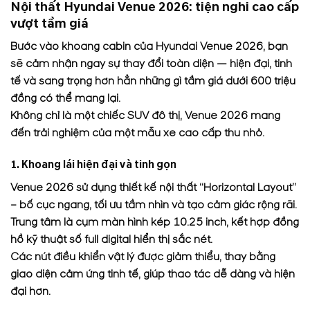
Nội thất Hyundai Venue 2026: tiện nghi cao cấp
vượt tầm giá
Bước vào khoang cabin của Hyundai Venue 2026, bạn
sẽ cảm nhận ngay sự thay đổi toàn diện — hiện đại, tinh
tế và sang trọng hơn hẳn những gì tầm giá dưới 600 triệu
đồng có thể mang lại.
Không chỉ là một chiếc SUV đô thị, Venue 2026 mang
đến trải nghiệm của một mẫu xe cao cấp thu nhỏ.
1. Khoang lái hiện đại và tinh gọn
Venue 2026 sử dụng thiết kế nội thất “Horizontal Layout”
– bố cục ngang, tối ưu tầm nhìn và tạo cảm giác rộng rãi.
Trung tâm là cụm màn hình kép 10.25 inch, kết hợp đồng
hồ kỹ thuật số full digital hiển thị sắc nét.
Các nút điều khiển vật lý được giảm thiểu, thay bằng
giao diện cảm ứng tinh tế, giúp thao tác dễ dàng và hiện
đại hơn.