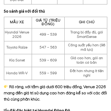
So sánh giá với đối thủ
GIÁ TỪ (TRIỆU
MẪU XE
GHI CHÚ
ĐỒNG)
Hyundai Venue
Trang bị đầy đủ, gói
499 – 539
2026
SmartSense
Công suất yếu hơn (98
Toyota Raize
547 – 563
mã lực)
Giá cao hơn, gói an
Kia Sonet
539 – 609
toàn cơ bản
Đắt hơn nhưng ít tiện
Honda WR-V
559 – 599
nghi
Rõ ràng, với tầm giá dưới 600 triệu đồng, Venue 2026
mang đến giá trị sử dụng cao hơn đáng kể so với các đối
thủ cùng phân khúc.
Ưu đãi đặc biệt tại Hyundai Đông Đô