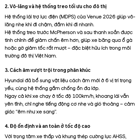
2. Vô-lăng và hệ thống treo tối ưu cho đô thị
Hệ thống lái trợ lực điện (MDPS) của Venue 2026 giúp vô-
lăng nhẹ khi đi chậm, đầm khi đi nhanh.
Hệ thống treo trước McPherson và sau thanh xoắn được
tinh chỉnh để giảm chấn êm hơn, giúp xe băng qua ổ gà
hoặc gờ giảm tốc rất mượt – đặc biệt hữu ích trong môi
trường đô thị Việt Nam.
3. Cách âm vượt trội trong phân khúc
Hyundai đã bổ sung vật liệu cách âm mới ở 6 vị trí trọng
yếu, cùng hệ thống gầm chống ồn đa lớp.
Ngay cả khi xe chạy ở tốc độ 100km/h, khoang lái vẫn
yên tĩnh, chỉ nghe tiếng động cơ nhẹ và gió thoảng – cảm
giác “êm như xe sang”.
4. Độ ổn định và an toàn ở tốc độ cao
Với trọng tâm xe thấp và khung thép cường lực AHSS,