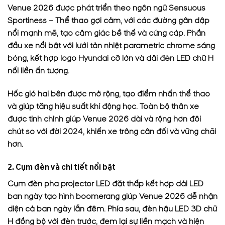
Venue 2026 được phát triển theo ngôn ngữ Sensuous
Sportiness – Thể thao gợi cảm, với các đường gân dập
nổi mạnh mẽ, tạo cảm giác bề thế và cứng cáp. Phần
đầu xe nổi bật với lưới tản nhiệt parametric chrome sáng
bóng, kết hợp logo Hyundai cỡ lớn và dải đèn LED chữ H
nối liền ấn tượng.
Hốc gió hai bên được mở rộng, tạo điểm nhấn thể thao
và giúp tăng hiệu suất khí động học. Toàn bộ thân xe
được tinh chỉnh giúp Venue 2026 dài và rộng hơn đôi
chút so với đời 2024, khiến xe trông cân đối và vững chãi
hơn.
2. Cụm đèn và chi tiết nổi bật
Cụm đèn pha projector LED đặt thấp kết hợp dải LED
ban ngày tạo hình boomerang giúp Venue 2026 dễ nhận
diện cả ban ngày lẫn đêm. Phía sau, đèn hậu LED 3D chữ
H đồng bộ với đèn trước, đem lại sự liền mạch và hiện