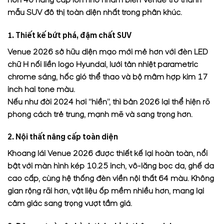
mẫu SUV đô thị toàn diện nhất trong phân khúc.
1. Thiết kế bứt phá, đậm chất SUV
Venue 2026 sở hữu diện mạo mới mẻ hơn với đèn LED
chữ H nối liền logo Hyundai, lưới tản nhiệt parametric
chrome sáng, hốc gió thể thao và bộ mâm hợp kim 17
inch hai tone màu.
Nếu như đời 2024 hơi “hiền”, thì bản 2026 lại thể hiện rõ
phong cách trẻ trung, mạnh mẽ và sang trọng hơn.
2. Nội thất nâng cấp toàn diện
Khoang lái Venue 2026 được thiết kế lại hoàn toàn, nổi
bật với màn hình kép 10.25 inch, vô-lăng bọc da, ghế da
cao cấp, cùng hệ thống đèn viền nội thất 64 màu. Không
gian rộng rãi hơn, vật liệu ốp mềm nhiều hơn, mang lại
cảm giác sang trọng vượt tầm giá.