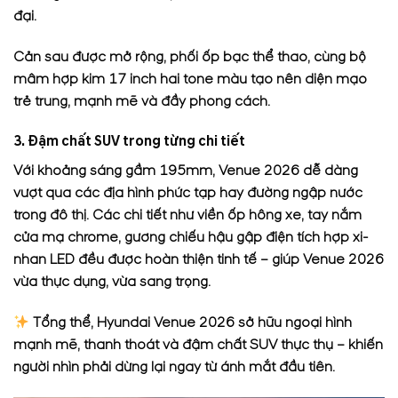
đại.
Cản sau được mở rộng, phối ốp bạc thể thao, cùng bộ
mâm hợp kim 17 inch hai tone màu tạo nên diện mạo
trẻ trung, mạnh mẽ và đầy phong cách.
3. Đậm chất SUV trong từng chi tiết
Với khoảng sáng gầm 195mm, Venue 2026 dễ dàng
vượt qua các địa hình phức tạp hay đường ngập nước
trong đô thị. Các chi tiết như viền ốp hông xe, tay nắm
cửa mạ chrome, gương chiếu hậu gập điện tích hợp xi-
nhan LED đều được hoàn thiện tinh tế – giúp Venue 2026
vừa thực dụng, vừa sang trọng.
Tổng thể, Hyundai Venue 2026 sở hữu ngoại hình
mạnh mẽ, thanh thoát và đậm chất SUV thực thụ – khiến
người nhìn phải dừng lại ngay từ ánh mắt đầu tiên.