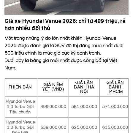
Giá xe Hyundai Venue 2026: chỉ từ 499 triệu, rẻ
hơn nhiều đối thủ
Một trong những lý do lớn nhất khiến Hyundai Venue
2026 được đánh giá là SUV đô thị đáng mua nhất dưới
600 triệu chính là mức giá cực kỳ cạnh tranh.
Dưới đây là bảng giá mới nhất được công bố tại Việt
Nam:
GIÁ LĂN
GIÁ LĂN
GIÁ NIÊM
PHIÊN BẢN
BÁNH HÀ
BÁNH
YẾT (VNĐ)
NỘI
TP.HCM
Hyundai Venue
1.0 Turbo GDi
499.000.000
581.000.000
571.000.000
Tiêu chuẩn
Hyundai Venue
1.0 Turbo GDi
539.000.000
625.000.000
615.000.000
Đặc biệt