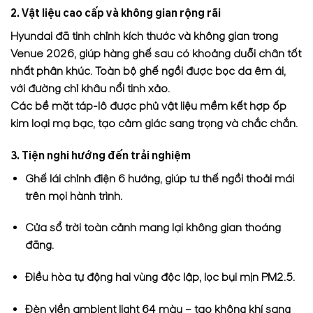
2. Vật liệu cao cấp và không gian rộng rãi
Hyundai đã tinh chỉnh kích thước và không gian trong
Venue 2026, giúp hàng ghế sau có khoảng duỗi chân tốt
nhất phân khúc. Toàn bộ ghế ngồi được bọc da êm ái,
với đường chỉ khâu nổi tinh xảo.
Các bề mặt táp-lô được phủ vật liệu mềm kết hợp ốp
kim loại mạ bạc, tạo cảm giác sang trọng và chắc chắn.
3. Tiện nghi hướng đến trải nghiệm
Ghế lái chỉnh điện 6 hướng, giúp tư thế ngồi thoải mái
trên mọi hành trình.
Cửa sổ trời toàn cảnh mang lại không gian thoáng
đãng.
Điều hòa tự động hai vùng độc lập, lọc bụi mịn PM2.5.
Đèn viền ambient light 64 màu – tạo không khí sang