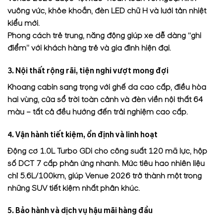
vuông vức, khỏe khoắn, đèn LED chữ H và lưới tản nhiệt
kiểu mới.
Phong cách trẻ trung, năng động giúp xe dễ dàng “ghi
điểm” với khách hàng trẻ và gia đình hiện đại.
3. Nội thất rộng rãi, tiện nghi vượt mong đợi
Khoang cabin sang trọng với ghế da cao cấp, điều hòa
hai vùng, cửa sổ trời toàn cảnh và đèn viền nội thất 64
màu – tất cả đều hướng đến trải nghiệm cao cấp.
4. Vận hành tiết kiệm, ổn định và linh hoạt
Động cơ 1.0L Turbo GDi cho công suất 120 mã lực, hộp
số DCT 7 cấp phản ứng nhanh. Mức tiêu hao nhiên liệu
chỉ 5.6L/100km, giúp Venue 2026 trở thành một trong
những SUV tiết kiệm nhất phân khúc.
5. Bảo hành và dịch vụ hậu mãi hàng đầu