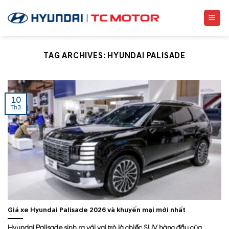
Skip
to
content
TAG ARCHIVES:
HYUNDAI PALISADE
10
Th3
Giá xe Hyundai Palisade 2026 và khuyến mại mới nhất
Hyundai Palisade sinh ra với vai trò là chiếc SUV hàng đầu của